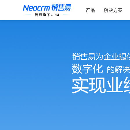
跳
索：
过
产品
解决方案
内
容