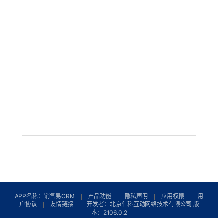
APP名称：销售易CRM
产品功能
隐私声明
应用权限
用
户协议
友情链接
开发者：北京仁科互动网络技术有限公司 版
本：2106.0.2