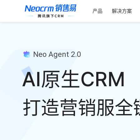
跳
索：
过
产品
解决方案
内
容
Neo Agent 2.0
AI原生CRM
打造营销服全