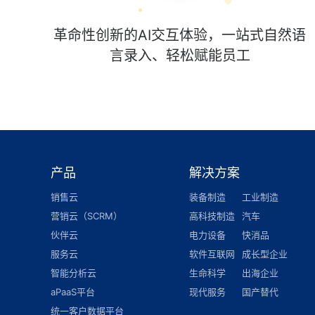
革命性创新的AI交互体验，一站式自然语
言录入、轻松赋能员工
产品
解决方案
销售云
装备制造
工业制造
营销云（SCRM）
高科技制造
汽车
伙伴云
电力设备
快消品
服务云
软件互联网
成长型企业
智能分析云
生命科学
出海企业
aPaaS平台
现代服务
国产替代
统一客户数据平台