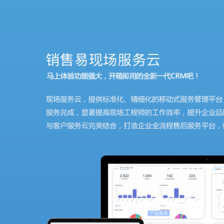
跳
过
内
容